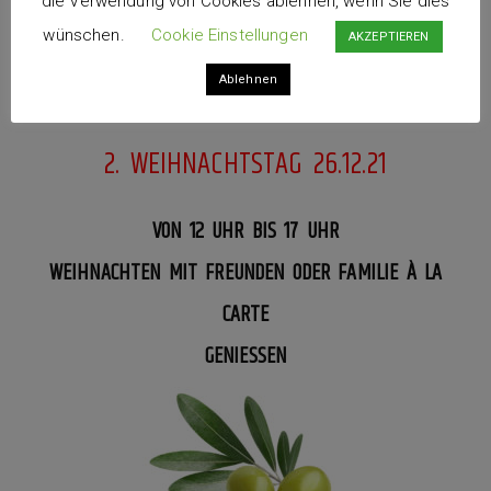
die Verwendung von Cookies ablehnen, wenn Sie dies
wünschen.
Cookie Einstellungen
AKZEPTIEREN
€ 20.-
Ablehnen
……………………………………………………………
2. WEIHNACHTSTAG 26.12.21
VON 12 UHR BIS 17 UHR
WEIHNACHTEN MIT FREUNDEN ODER FAMILIE À LA
CARTE
GENIESSEN