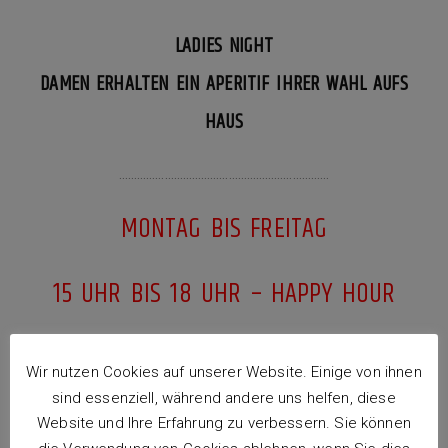
LADIES NIGHT
DAMEN ERHALTEN EIN APERITIF IHRER WAHL AUFS
HAUS
……………………………………………………………
MONTAG BIS FREITAG
15 UHR BIS 18 UHR – HAPPY HOUR
EIN HAUPTGERICHT AUS DER SPEISEKARTE
Wir nutzen Cookies auf unserer Website. Einige von ihnen
(PASTA FISCH FLEISCH)
sind essenziell, während andere uns helfen, diese
Website und Ihre Erfahrung zu verbessern. Sie können
UND EIN GLAS WEIN