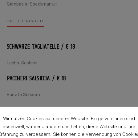
Gambas in Speckmantel
PASTE E RISOTTI
SCHWARZE TAGLIATELLE / € 18
Lachs-Sashimi
PACCHERI SALSICCIA / € 18
Burrata Schaum
TAGLIATELLE ALLA PIEMONTESE / € 17
Wir nutzen Cookies auf unserer Website. Einige von ihnen sind
Tomaten-Sugo, Parmesan, Salbei-Knoblauch
essenziell, während andere uns helfen, diese Website und Ihre
Erfahrung zu verbessern. Sie können die Verwendung von Cookie